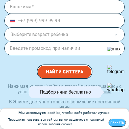
Выберите возраст ребенка
НАЙТИ СИТТЕРА
Нажимая кнопку "
найти ситтера
", вы соглашаетесь с
условиями
пользовательского соглашения
Подбор няни бесплатно
В Элисте доступно только оформление постоянной
няни
Мы используем cookies, чтобы сайт работал лучше.
Продолжая пользоваться сайтом, вы соглашаетесь с политикой
ПРИНЯТЬ
использования cookies.